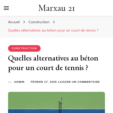
Marxau 21
Accueil
Construction
Quelles alternatives au béton pour un court de tennis ?
CONSTRUCTION
Quelles alternatives au béton
pour un court de tennis ?
SUR
par
ADMIN
FÉVRIER 27, 2025
LAISSER UN COMMENTAIRE
QUELLE
ALTERN
AU
BÉTON
POUR
UN