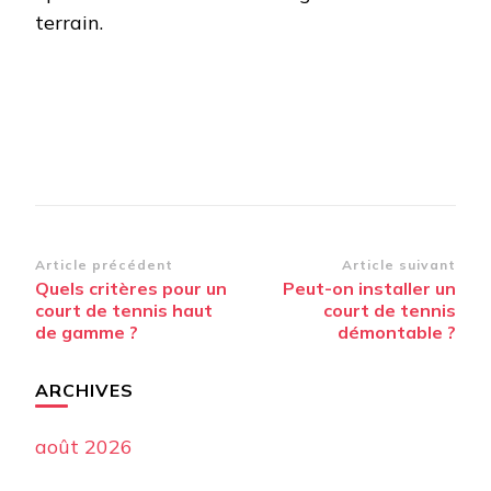
terrain.
Navigation
Article précédent
Article suivant
Quels critères pour un
Peut-on installer un
d’article
court de tennis haut
court de tennis
de gamme ?
démontable ?
ARCHIVES
août 2026