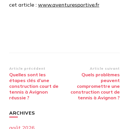
cet article :
www.aventuresportive.fr
Navigation
Article précédent
Article suivant
Quelles sont les
Quels problèmes
d’article
étapes clés d’une
peuvent
construction court de
compromettre une
tennis à Avignon
construction court de
réussie ?
tennis à Avignon ?
ARCHIVES
août 2026