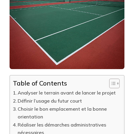
ÉTAPES
CLÉS
D’UNE
CONSTRU
COURT
DE
TENNIS
À
AVIGNON
RÉUSSIE
?
Table of Contents
Analyser le terrain avant de lancer le projet
Définir l’usage du futur court
Choisir le bon emplacement et la bonne
orientation
Réaliser les démarches administratives
nécessaires