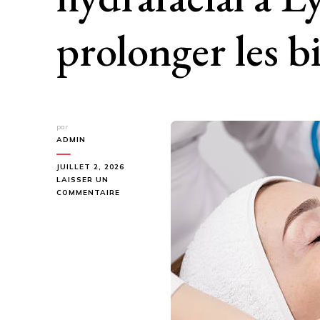
prolonger les bi
par
ADMIN
JUILLET 2, 2026
LAISSER UN
SUR
COMMENTAIRE
QUELS
CONSEILS
SUIVRE
APRÈS
UN
HYDRAFACIAL
À
LYON
POUR