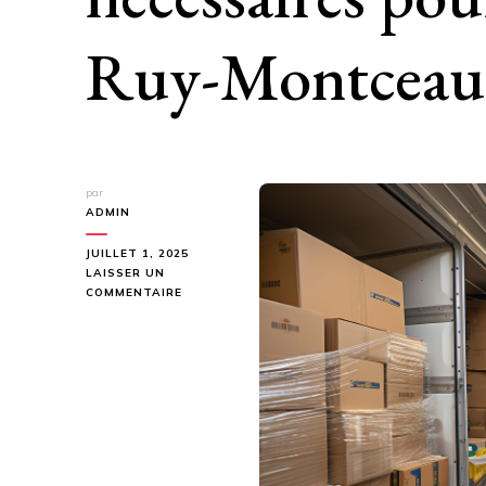
Ruy-Montceau
par
ADMIN
JUILLET 1, 2025
LAISSER UN
SUR
COMMENTAIRE
QUELS
SONT
LES
DOCUMENTS
NÉCESSAIRES
POUR
LOUER
UNE
BOX