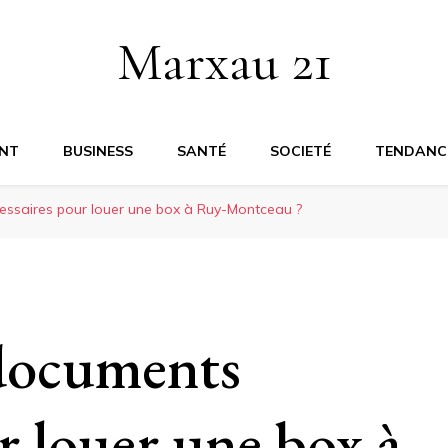
Marxau 21
NT
BUSINESS
SANTÉ
SOCIETÉ
TENDANC
essaires pour louer une box à Ruy-Montceau ?
 documents
r louer une box à