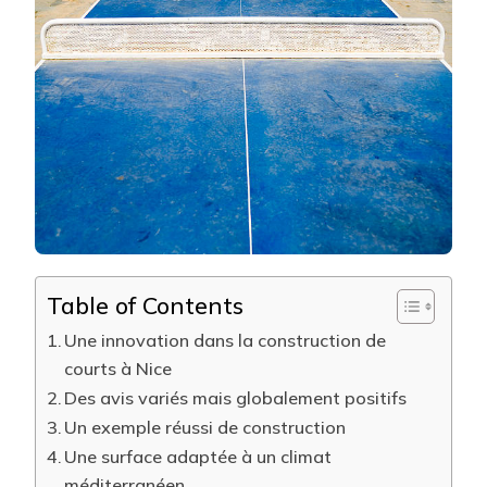
RETOUR
DES
JOUEUR
SUR
LES
COURTS
EN
BÉTON
POREUX
CONSTR
À
NICE
?
Table of Contents
Une innovation dans la construction de
courts à Nice
Des avis variés mais globalement positifs
Un exemple réussi de construction
Une surface adaptée à un climat
méditerranéen