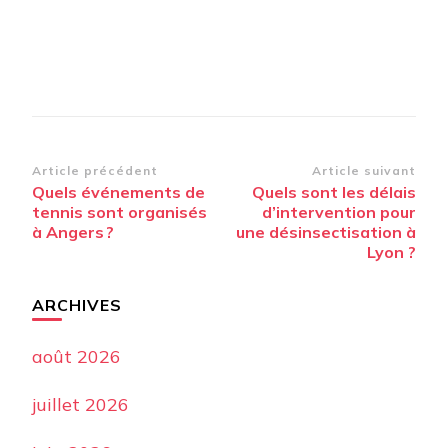
Navigation
Article précédent
Article suivant
Quels événements de
Quels sont les délais
d’article
tennis sont organisés
d’intervention pour
à Angers ?
une désinsectisation à
Lyon ?
ARCHIVES
août 2026
juillet 2026