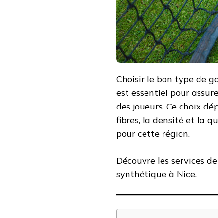
POUR
UN
COURT
DE
TENNIS
À
NICE
?
Choisir le bon type de g
est essentiel pour assur
des joueurs. Ce choix dé
fibres, la densité et la 
pour cette région.
Découvre les services de
synthétique à Nice.