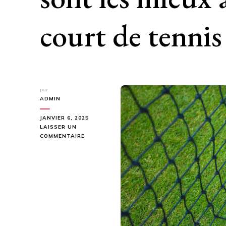
court de tennis
par
ADMIN
JANVIER 6, 2025
LAISSER UN
SUR
COMMENTAIRE
QUELS
TYPES
DE
GAZON
SYNTHÉTIQUE
SONT
LES
MIEUX
ADAPTÉS