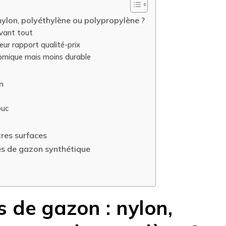
 nylon, polyéthylène ou polypropylène ?
avant tout
leur rapport qualité-prix
omique mais moins durable
n
ouc
res surfaces
es de gazon synthétique
es de gazon : nylon,