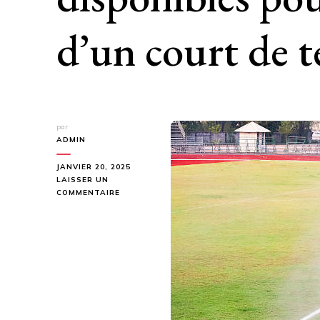
d’un court de t
par
ADMIN
JANVIER 20, 2025
LAISSER UN
SUR
COMMENTAIRE
QUELS
TYPES
DE
REVÊTEMENTS
SONT
DISPONIBLES
POUR
LA
CONSTRUCTION