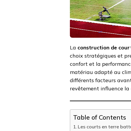
D’UN
COURT
DE
TENNIS
À
NICE
?
La
construction de court
choix stratégiques et pr
confort et la performance
matériau adapté au clima
différents facteurs avan
revêtement influence la d
Table of Contents
Les courts en terre batt