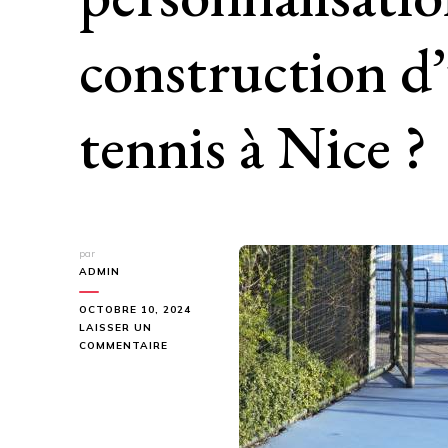
construction d
tennis à Nice ?
par
ADMIN
OCTOBRE 10, 2024
LAISSER UN
SUR
COMMENTAIRE
QU’EST-
CE
QUE
LES
OPTIONS