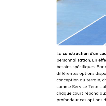
DE
PERSONNALISATION
LORS
DE
LA
CONSTRUCTION
D’UN
COURT
DE
TENNIS
À
NICE
?
La
construction d’un cou
personnalisation. En eff
besoins spécifiques. Par 
différentes options dispo
conception du terrain, c
comme Service Tennis off
chaque court répond aux 
profondeur ces options d