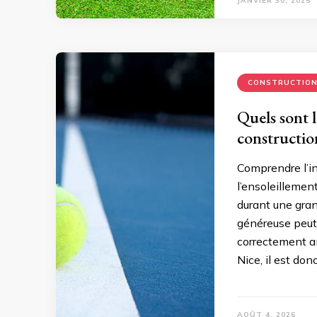
JANVIER 30, 2025
CONSTRUCTIO
Quels sont l
constructio
Comprendre l’in
l’ensoleillement
durant une gran
généreuse peut 
correctement an
Nice, il est don
AOÛT 4, 2026