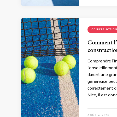
CONSTRUCTIO
Comment l’ex
constructio
Comprendre l’in
l’ensoleillement
durant une gran
généreuse peut 
correctement an
Nice, il est don
AOÛT 4, 2026