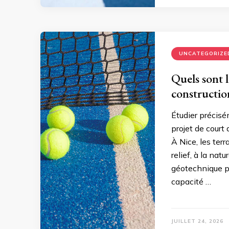
UNCATEGORIZE
Quels sont l
constructio
Étudier précisé
projet de court 
À Nice, les ter
relief, à la nat
géotechnique pe
capacité …
JUILLET 24, 2026