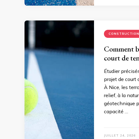
CONSTRUCTIO
Comment bie
court de ten
Étudier précisé
projet de court 
À Nice, les ter
relief, à la nat
géotechnique pe
capacité …
JUILLET 24, 2026