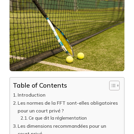
TENNIS
PRIVÉ
DOIT-
IL
RESPECT
LES
NORMES
DE
LA
FFT
À
NICE
?
Table of Contents
Introduction
Les normes de la FFT sont-elles obligatoires
pour un court privé ?
Ce que dit la réglementation
Les dimensions recommandées pour un
court privé