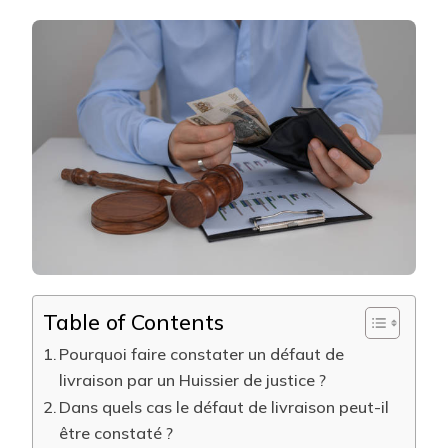
HUISSIER
DE
JUSTICE
PEUT-
IL
INTERVEN
POUR
CONSTAT
UN
DÉFAUT
DE
LIVRAISO
D’UN
PRESTATA
?
Table of Contents
Pourquoi faire constater un défaut de
livraison par un Huissier de justice ?
Dans quels cas le défaut de livraison peut-il
être constaté ?