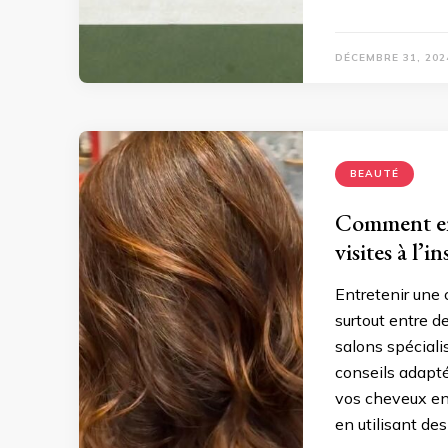
DÉCEMBRE 31, 202
BEAUTÉ
Comment ent
visites à l’i
Entretenir une 
surtout entre d
salons spéciali
conseils adapté
vos cheveux en
en utilisant des