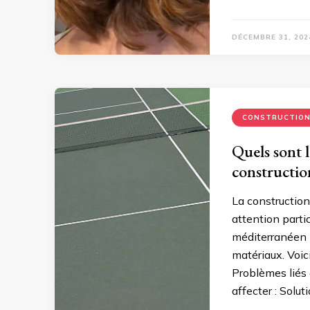
DÉCEMBRE 31, 202
CONSTRUCTIO
Quels sont l
constructio
La constructio
attention parti
méditerranéen pe
matériaux. Voici
Problèmes liés 
affecter : Solut