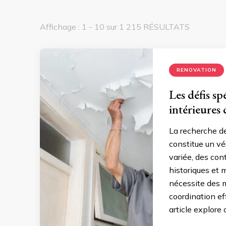
Affichage : 1 - 10 sur 1 215 RÉSULTATS
RENOVATION
Les défis sp
intérieures
La recherche de
constitue un vé
variée, des con
historiques et 
nécessite des 
coordination ef
article explore 