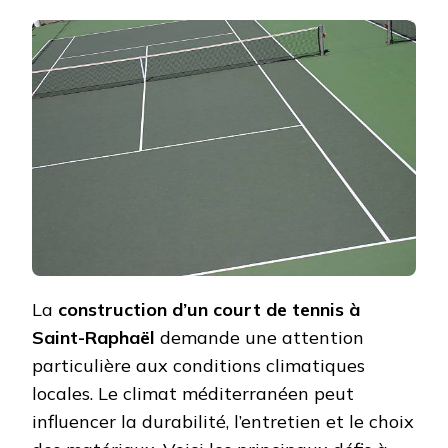
SONT
LES
DÉFIS
CLIMA
À
CONS
LORS
DE
LA
CONS
D’UN
COUR
DE
TENN
À
SAINT
RAPH
La
construction d’un court de tennis à
?
Saint-Raphaël
demande une attention
particulière aux conditions climatiques
locales. Le climat méditerranéen peut
influencer la durabilité, l’entretien et le choix