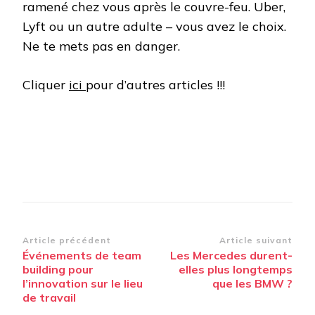
ramené chez vous après le couvre-feu. Uber,
Lyft ou un autre adulte – vous avez le choix.
Ne te mets pas en danger.
Cliquer
ici
pour d’autres articles !!!
Navigation
Article précédent
Article suivant
Événements de team
Les Mercedes durent-
d’article
building pour
elles plus longtemps
l’innovation sur le lieu
que les BMW ?
de travail