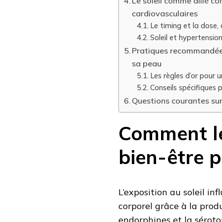
Le soleil comme allié co
cardiovasculaires
Le timing et la dose, c
Soleil et hypertension
Pratiques recommandées 
sa peau
Les règles d’or pour 
Conseils spécifiques 
Questions courantes sur 
Comment le 
bien-être 
L’exposition au soleil i
corporel grâce à la pro
endorphines et la séroto