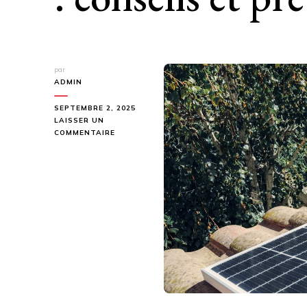
par
ADMIN
SEPTEMBRE 2, 2025
LAISSER UN
SUR
COMMENTAIRE
LES
BIENFAITS
DU
SOLEIL
SUR
LA
SANTÉ
:
CONSEILS
ET
PRÉVENTION