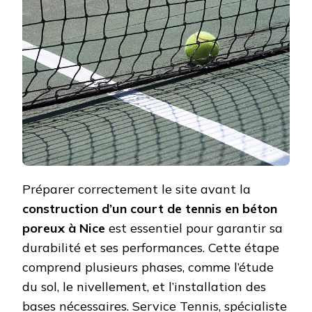
DE
TENNIS
EN
BÉTON
POREUX
À
NICE
:
PRÉPARA
DU
SITE
Préparer correctement le site avant la
construction d’un court de tennis en béton
poreux à Nice
est essentiel pour garantir sa
durabilité et ses performances. Cette étape
comprend plusieurs phases, comme l’étude
du sol, le nivellement, et l’installation des
bases nécessaires. Service Tennis, spécialiste