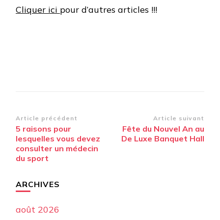
Cliquer ici
pour d’autres articles !!!
Navigation
Article précédent
Article suivant
5 raisons pour
Fête du Nouvel An au
d’article
lesquelles vous devez
De Luxe Banquet Hall
consulter un médecin
du sport
ARCHIVES
août 2026