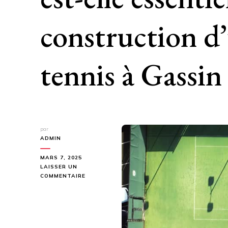
construction d
tennis à Gassin
par
ADMIN
MARS 7, 2025
LAISSER UN
SUR
COMMENTAIRE
POURQUOI
LA
STABILITÉ
DU
TERRAIN