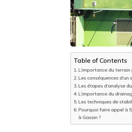
EST-
ELLE
ESSENTIELLE
AVANT
LA
CONSTRUCTION
D’UN
COURT
DE
TENNIS
À
Table of Contents
GASSIN
?
L’importance du terrain 
Les conséquences d’un so
Les étapes d’analyse du
L’importance du drainage
Les techniques de stabil
Pourquoi faire appel à S
à Gassin ?