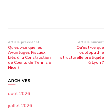
Navigation
Article précédent
Article suivant
Qu’est-ce que les
Qu’est-ce que
d’article
Avantages Fiscaux
l’ostéopathie
Liés à la Construction
structurelle pratiquée
de Courts de Tennis à
à Lyon ?
Nice ?
ARCHIVES
août 2026
juillet 2026