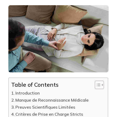
LE
REMBOU
MUTUEL
À
LYON
3
POUR
L’HYPNO
EST-
IL
DIFFICIL
À
OBTENIR
?
Table of Contents
Introduction
Manque de Reconnaissance Médicale
Preuves Scientifiques Limitées
Critères de Prise en Charge Stricts