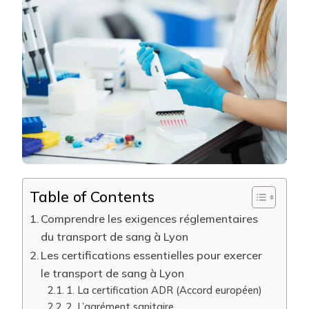
OBLIGAT
POUR
PROPOS
UN
TRANSP
DE
SANG
À
LYON
?
Table of Contents
Comprendre les exigences réglementaires
du transport de sang à Lyon
Les certifications essentielles pour exercer
le transport de sang à Lyon
1. La certification ADR (Accord européen)
2. L’agrément sanitaire