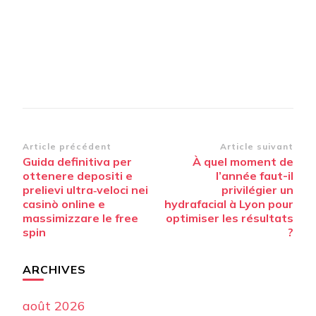
Navigation
Article précédent
Article suivant
Guida definitiva per
À quel moment de
d’article
ottenere depositi e
l’année faut-il
prelievi ultra‑veloci nei
privilégier un
casinò online e
hydrafacial à Lyon pour
massimizzare le free
optimiser les résultats
spin
?
ARCHIVES
août 2026