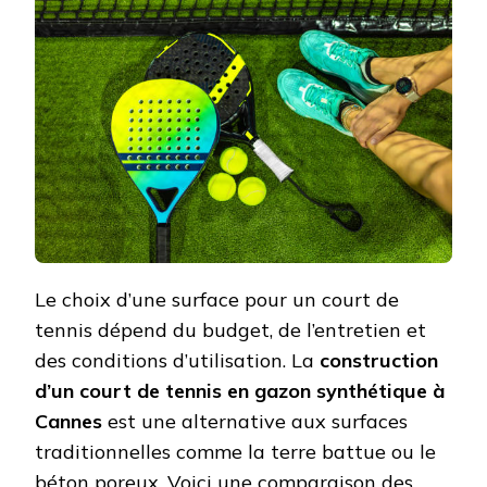
D’UN
COURT
EN
GAZON
SYNTHÉT
VS
TERRE
BATTUE
OU
BÉTON
POREUX
Le choix d’une surface pour un court de
tennis dépend du budget, de l’entretien et
des conditions d’utilisation. La
construction
d’un court de tennis en gazon synthétique à
Cannes
est une alternative aux surfaces
traditionnelles comme la terre battue ou le
béton poreux. Voici une comparaison des