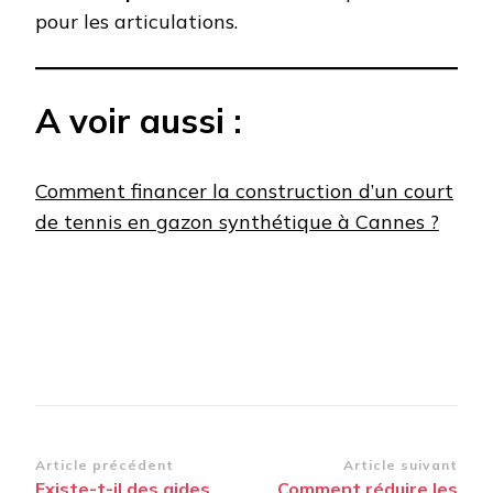
pour les articulations.
A voir aussi :
Comment financer la construction d’un court
de tennis en gazon synthétique à Cannes ?
Navigation
Article précédent
Article suivant
Existe-t-il des aides
Comment réduire les