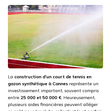
T-
IL
DES
AIDES
FINANCIÈ
POUR
LA
CONSTRU
D’UN
COURT
DE
TENNIS
EN
GAZON
SYNTHÉT
?
La
construction d’un court de tennis en
gazon synthétique à Cannes
représente un
investissement important, souvent compris
entre
25 000 et 50 000 €
. Heureusement,
plusieurs aides financières peuvent alléger